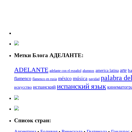
Метки Блога АДЕЛАНТЕ:
ADELANTE
arte
ba
america latina
adelante con el español
alumnos
palabra del
música
flamenco
méxico
flamenco en rusia
navidad
испанский язык
испанский
кинематогр
искусство
Список стран:
Аргентина
•
Боливия
•
Венесуэла
•
Гватемала
•
Гондурас