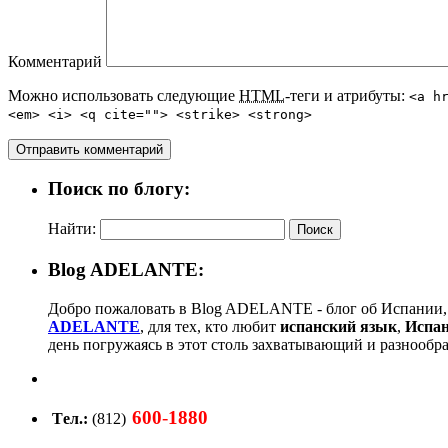
Комментарий
Можно использовать следующие
HTML
-теги и атрибуты:
<a h
<em> <i> <q cite=""> <strike> <strong>
Поиск по блогу:
Найти:
Blog ADELANTE:
Добро пожаловать в Blog ADELANTE - блог об Испании, 
ADELANTE
, для тех, кто любит
испанский язык
,
Испа
день погружаясь в этот столь захватывающий и разнообр
600
-
1880
Tел.:
(812)