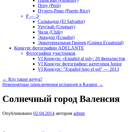
Парагвай (Paraguay)
Перу (Perú)
Пуэрто-Рико (Puerto Rico)
Р — Э
Сальвадор (El Salvador)
Уругвай (Uruguay)
Чили (Chile)
Эквадор (Ecuador)
Экваториальная Гвинея (Guinea Ecuatorial)
Конкурс фотографии ADELANTE
Фотографии участников
VI Конкурс «Español al sol»: 20 финалистов
VI Конкурс фотографии: категория Junior
VI Конкурс: "Español bajo el sol" — 2013
←
Кто такие кечуа?
Невероятные приключения испанцев в Казани
→
Солнечный город Валенсия
Опубликовано
02.04.2014
автором
admin