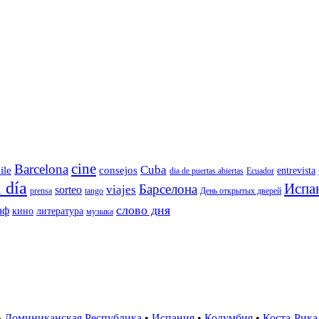
cine
Barcelona
Cuba
ile
consejos
entrevista
dia de puertas abiertas
Ecuador
 día
Испа
Барселона
viajes
sorteo
prensa
tango
День открытых дверей
слово дня
аф
кино
литература
музыка
•
Доминиканская Республика
•
Испания
•
Колумбия
•
Коста-Рика