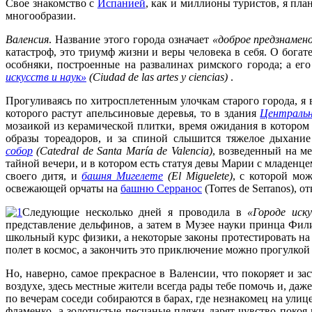
Свое знакомство с
Испанией
, как и миллионы туристов, я пла
многообразии.
Валенсия
. Название этого города означает
«доброе предзнамен
катастроф, это триумф жизни и веры человека в себя. О бога
особняки, построенные на развалинах римского города; а е
искусств и наук»
(Ciudad de las artes y ciencias)
.
Прогуливаясь по хитросплетенным улочкам старого города, я 
которого растут апельсиновые деревья, то в здания
Центральн
мозаикой из керамической плитки, время ожидания в котором 
образы тореадоров, и за спиной слышится тяжелое дыхани
собор
(Catedral de Santa María de Valencia)
, возведенный на м
тайной вечери, и в котором есть статуя девы Марии с младенц
своего дитя, и
башня Мигелете
(El Miguelete)
, с которой мо
освежающей орчаты на
башню Серранос
(Torres de Serranos), 
Следующие несколько дней я проводила в
«Городе иск
представление дельфинов, а затем в Музее науки принца Фил
школьный курс физики, а некоторые законы протестировать на 
полет в космос, а закончить это приключение можно прогулкой 
Но, наверно, самое прекрасное в Валенсии, что покоряет и за
воздухе, здесь местные жители всегда рады тебе помочь и, даже
по вечерам соседи собираются в барах, где незнакомец на ули
фламенко, а золотистые песчаные пляжи дарят чувство покоя 