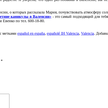
нсии, о которых рассказала Мария, почувствовать атмосферу со
етние каникулы в Валенсии»
- это самый подходящий для теб
Евенко по тел. 600-18-80.
с метками
español en españa
,
españolé IH Valencia
,
Valencia
. Добавь
ы
*