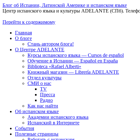
Блог об Испании, Латинской Америке и испанском языке
Центр испанского языка и культуры ADELANTE (СПб). Телефон
Перейти к содержимому
Главная
О блоге
Стань автором блога!
О Центре ADELANTE
Курсы испанского языка — Cursos de español
Обучение в Испании — Español en España
Biblioteca «Rafael Alberti»
Книжный магазин — Librería ADELANTE
Отдел культуры
СМИ о нас
TV
Пресса
Радио
Как нас найти
Об испанском языке
Академии испанского языка
Испанский в Интернете
Cобытия
Полезные страницы
Работать с испанским