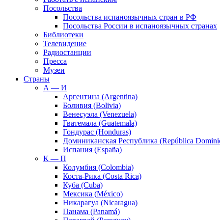
Посольства
Посольства испаноязычных стран в РФ
Посольства России в испаноязычных странах
Библиотеки
Телевидение
Радиостанции
Пресса
Музеи
Страны
А — И
Аргентина (Argentina)
Боливия (Bolivia)
Венесуэла (Venezuela)
Гватемала (Guatemala)
Гондурас (Honduras)
Доминиканская Республика (República Domini
Испания (España)
К — П
Колумбия (Colombia)
Коста-Рика (Costa Rica)
Куба (Cuba)
Мексика (México)
Никарагуа (Nicaragua)
Панама (Panamá)