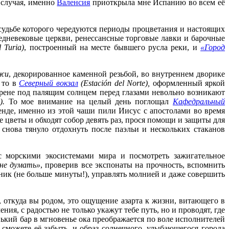
е случая, именно
Валенсия
приоткрыла мне Испанию во всем её
в судьбе которого чередуются периоды процветания и настоящих
редневековые церкви, ренессансные торговые лавки и барочные
 Turia)
, построенный на месте бывшего русла реки, и
«Город
жи
, декорированное каменной резьбой, во внутреннем дворике
, то в
Северный вокзал
(Estación del Norte),
оформленный яркой
 арене под палящим солнцем перед глазами невольно возникают
).
То мое внимание на целый день поглощал
Кафедральный
генде, именно из этой чаши пили Иисус с апостолами во время
 цветы и обходят собор девять раз, прося помощи и защиты для
 снова тянуло отдохнуть после паэльи и нескольких стаканов
с морскими экосистемами мира и посмотреть зажигательное
 не думать»
, проверив все экспонаты на прочность, вспомнить
дник (не больше минуты!), управлять молнией и даже совершить
о, откуда вы родом, это ощущение азарта к жизни, витающего в
ния, с радостью не только укажут тебе путь, но и проводят, где
нький бар в мгновенье ока преображается по воле исполнителей
 сможете её забыть, и образ солнечного, улыбающегося города