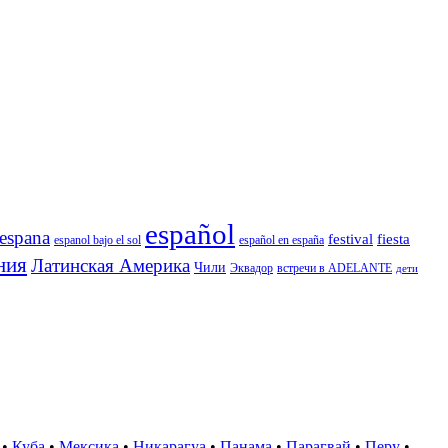
español
espana
festival
fiesta
espanol bajo el sol
español en españa
ния
Латинская Америка
Чили
Эквадор
встречи в ADELANTE
дети
•
Куба
•
Мексика
•
Никарагуа
•
Панама
•
Парагвай
•
Перу
•