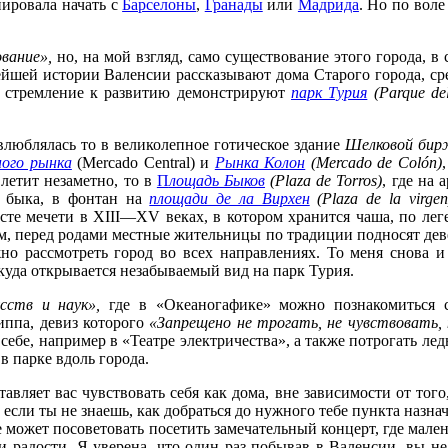
нировала начать с
Барселоны
,
Гранады
или
Мадрида
. Но по вол
ование»,
но, на мой взгляд, само существование этого города, 
тейшей истории Валенсии рассказывают дома Старого города, с
го стремление к развитию демонстрируют
парк Турия
(Parque del
влюблялась то в великолепное готическое здание
Шелковой бир
ого рынка
(Mercado Central) и
Рынка Колон
(Mercado de Colón)
летит незаметно, то в
П
лощадь Быков
(Plaza de Torros)
, где на
е быка, в фонтан на
площади де ла Вирхен
(Plaza de la virgen
есте мечети в XIII—XV веках, в котором хранится чаша, по ле
ем, перед родами местные жительницы по традиции подносят деве
жно рассмотреть город во всех направлениях. То меня снова и
откуда открывается незабываемый вид на парк Турия.
усств и наук»,
где в «Океаногафике» можно познакомиться 
иппа, девиз которого
«Запрещено не трогать, не чувствовать,
себе, например в «Театре электричества», а также потрогать ле
в парке вдоль города.
ставляет вас чувствовать себя как дома, вне зависимости от тог
 если ты не знаешь, как добраться до нужного тебе пункта назначе
це может посоветовать посетить замечательный концерт, где мале
и радости. Я уверена, что один раз побывав в Валенсии, вы не